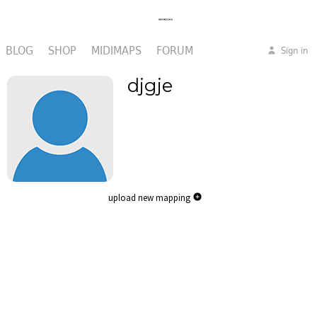
BLOG
SHOP
MIDIMAPS
FORUM
Sign in
djgje
upload new mapping